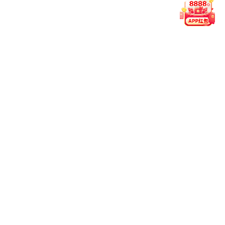
此，在保持原有优势的同时，还需要不断创新，以应
对变化莫测的新形势。
此外，新一代年轻球员如何融入体系，也是一个亟待
解决的问题。虽然现有阵容实力不俗，但若无法及时
培养出核心替代者，将可能导致实力下降。因此，对
青年才俊进行合理安排，将成为重要任务之一。
最后，在国际赛事中的表现也是检验俱乐部综合实力
的重要指标。尽管已取得诸多荣誉，但怎样在欧洲赛
场上实现突破，则需要更多策略和资源投入。因此，
对于未来的发展规划，需要结合目前形势进行深入思
考与布局，以确保持续成功。
总结：