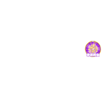
经常能够迅速撕开对方防线，而防守时也能通过高位
逼抢有效限制对手反击机会。这种双向提升使得曼城
成为一支极具威胁性的队伍。
此外，在进行人员轮换时，瓜迪奥拉也展现出了极高
的灵活性，让每一名球员都有机会参与到比赛中去。
他通过不断调整阵型和位置，使得各个球员能够适应
不同场合下的需求，提高团队总体竞争力。
3、促进球队文化建设
除了战术层面的成功，瓜迪奥拉还大力推动了曼城内
部文化建设。他鼓励开放沟通，倡导团队精神，使得
整个更衣室氛围更加融洽。这样的环境，不仅提升了
球员之间的默契，也增强了他们对俱乐部及彼此间责
任感。