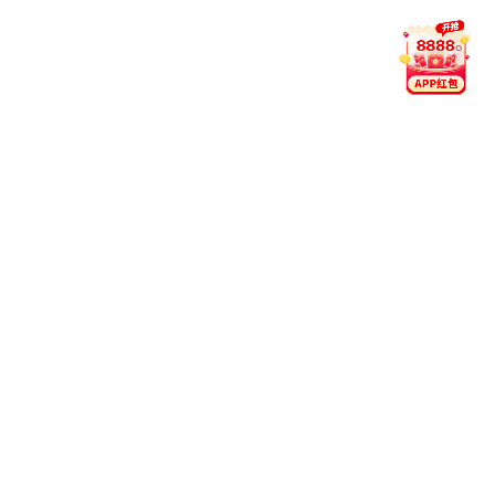
虽然里克·阿德尔曼已经离开，但他的遗产将在未来继
续影响着篮球界。无论是在战术层面还是心态层面，
他都为后来的教练提供了宝贵经验。如今许多年轻教
练依然学习并借鉴他的理念，以便更好地应对现代篮
球的发展趋势。
同时，对于那些曾受过他指导或启迪过的人来说，他
们将继续传承这种精神，把“团队第一”的思想延续下
去。每当这些人走上赛场或是执掌球队时，总会不自
觉地想起这位伟大的导师，从而激励自己不断进步。
因此，即使身体离去，但他的思想却会永存于每个热
爱篮球的人心中，让我们知道什么是真正的大师风
范，以及如何用爱去感染别人，用智慧去引导梦想实
现。