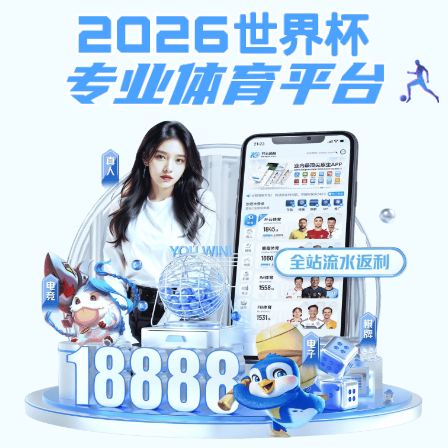
立即注册
球速体育官方网站
带您畅享全
球体育盛事
专业平台，数据精准，
高清直播
覆盖热门体育项
目。
聚焦足球、篮球、电竞等赛事，
每日内容实时更
新
。
极速访问
下载APP