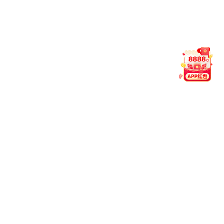
4、拉波尔塔与未来展望
作为巴萨主席，拉波尔塔深知自己肩负着复兴伟大俱
乐部的重要使命。他明确表态，将致力于优化管理模
式，引入更加科学合理的发展策略，以确保俱乐部能
够持续繁荣，并恢复昔日荣耀。通过清晰的发展目标
和有效执行，他希望能够吸引更多赞助商和投资者加
入，共同推动巴萨向前发展。
此外，在人员配置上，他提到要强化体育总监职能，
以确保引进合适的人才资源，同时保持现有阵容稳
定。这种长远规划不仅有利于当下竞技水平提升，更
是考虑到了未来数年的持续发展需求，让每一个决策
都具有长效意义。
未来几年，对于巴萨而言都是至关重要的发展时期，