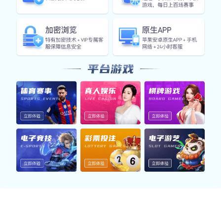
此外，拉波尔塔认为，仅仅依靠梅西一人无法扭转球
队整体局势。因此他提出重建战略，不仅需要资金支
持，还需要重新审视球队的人事结构和战术安排，从
而实现长期可持续发展。
2、球队重建的重要性
在宣布放走梅西时，拉波尔塔强调了球队重建的重要
性。他指出，此次重建并不是针对单一球员，而是为
了整个俱乐部更好的未来。随着新一届管理团队上
任，他们希望通过年轻化战略来提升球队竞争力，为
未来注入新的活力。
年轻球员的发展将成为重建过程中的核心。在过去几
年中，巴萨青训营培养了一批优秀的新星，如法蒂、