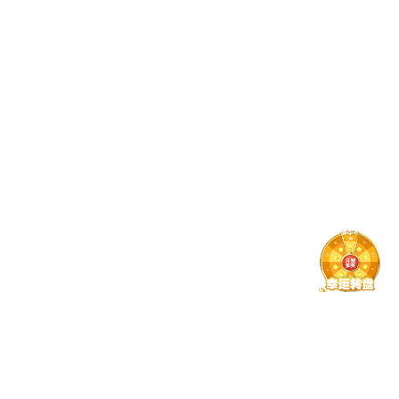
佩德里等，他们具备成为未来明星球员的潜质。通过
给予这些年轻人更多上场机会，可以帮助他们成长，
同时也为球队提供更具灵活性的战术选择。
同时，团队精神和凝聚力也是重建过程中不可忽视的
一部分。一旦有太多依赖某位球员的情况出现，会导
致其他球员缺乏表现机会，从而削弱整个团队的合作
精神。因此，通过放走梅西，让全队都能承担起各自
角色，是实现真正团结与合作的重要一步。
3、梅西职业生涯的新阶段
对于梅西而言，被迫离开熟悉的环境无疑是其职业生
涯中的重大转折点。这位阿根廷天才在巴萨度过了近
20年的时光，从青训小将成长为世界足球巨星。然
而，在面对变故时，他展现出的成熟与坚韧令人敬