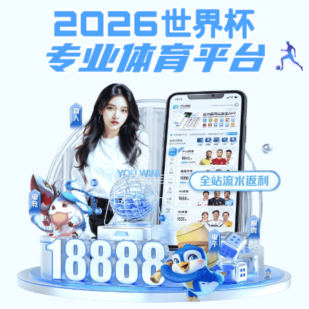
立即注册
球速体育官方网站
带您畅享全
球体育盛事
专业平台，数据精准，
高清直播
覆盖热门体育项
目。
聚焦足球、篮球、电竞等赛事，
每日内容实时更
新
。
极速访问
下载APP