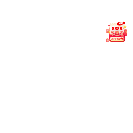
4、关键球员状态
除了整体战术之外，关键球员状态也是左右比赛结果
的重要变量。在利雅得胜利方面，他们的一号射手近
期状态火热，无论是在训练还是热身赛中都展现出极
佳竞技状态。此外，中场核心也是球队进攻组织的重
要枢纽，他能否有效调度将直接影响到全局走势。
另一方面，多哈国民同样拥有几名不可忽视的人物。
在最近几轮纵深推进中，他们前锋线上的新星表现抢
眼，凭借个人能力屡屡为球队打入关键进球，而后防
线上的老将则以丰富经验为整个防线提供支持。他们
是否能继续保持良好的状态，将成为决定大局的重要
因素之一。