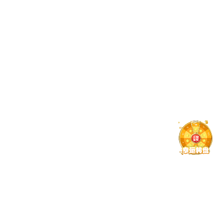
点制定了一套灵活机动的阵容方案。在本场赛事中，
多哈国民选择了以速度见长的小前锋和强壮有力的大
中卫进行搭配，这使得他们在进攻时可以迅速突破，
而防守时又能够形成坚固屏障。
通过观察双方首发阵容，可以发现两队对于本场比赛
都十分重视，各自在选人上体现出的战略思考，使得
整体实力在一定程度上趋于平衡。这也为接下来的激
烈比拼奠定了基础，让我们期待双方能够奉献出精彩
绝伦的表现。
3、战术布置解读
本场比赛前夕，两队教练组分别针对对方进行了深入
剖析，并制定了相应战术方案。利雅得胜利主帅强调
控球率的重要性，希望通过流畅传递来撕开多哈国民